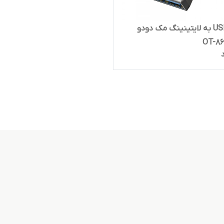
مبدل USB به لایتینینگ مک دودو