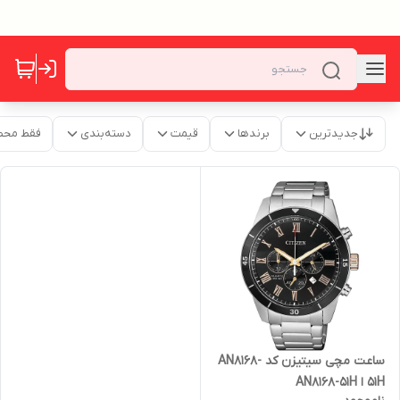
جدیدترین
برندها
قیمت
دسته‌بندی
فقط محص
ساعت مچی سیتیزن کد AN8168-
51H ا AN8168-51H