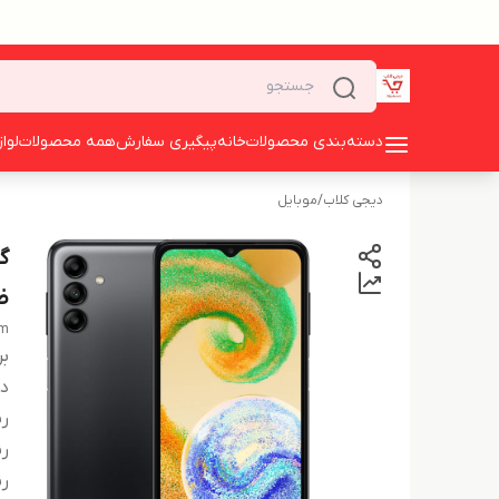
دسته‌بندی محصولات
خانه
پیگیری سفارش
همه محصولات
لوا
دیجی کلاب
/
موبایل
ظرفیت 
am
بر
دس
ر
ر
ر