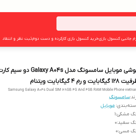
زم جانبی کنسول بازی
خرید کنسول بازی کارکرده و دست دوم
ثبت نظر و انتقاد
گوشی موبایل سامسونگ مدل Galaxy A04s دو سیم ک
128 گیگابایت و رم 4 گیگابایت ویتنام
Samsung Galaxy A04s Dual SIM 128GB 4G And 4GB RAM Mobile Phone vietn
ند:
سامسونگ
ته‌بندی
:
موبایل
نگ مشکی
:
1
نگ سفید
:
0
نگ مسی
:
0