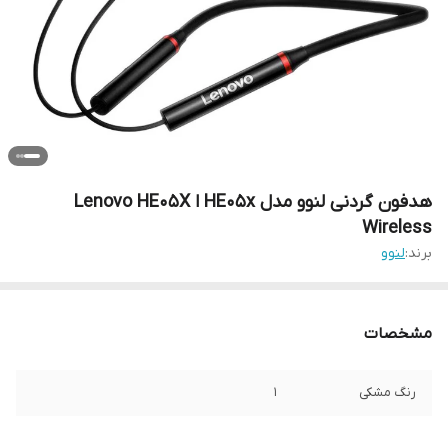
هدفون گردنی لنوو مدل HE05x ا Lenovo HE05X
Wireless
برند:
لنوو
مشخصات
رنگ مشکی
1