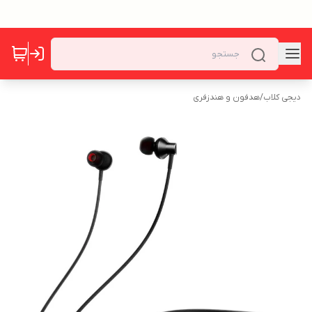
دیجی کلاب
/
هدفون و هندزفری