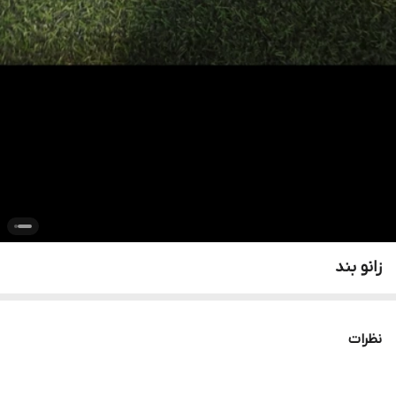
زانو بند
نظرات