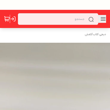
دیجی کلاب
/
کفش