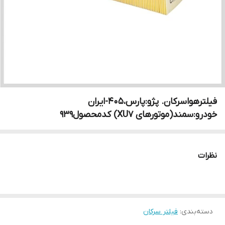
فیلترهواسرکان. پژو:پارس،۴۰۵-ایران
خودرو:سمند(موتورهای XU7) کدمحصول۹۳۹
نظرات
دسته‌بندی
:
فیلتر سرکان