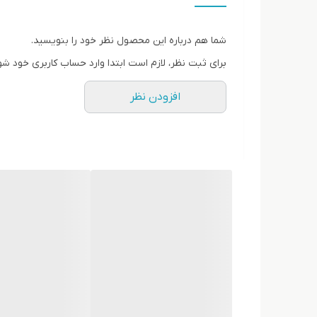
مشخصات کلی
نوع محصول
شما هم درباره این محصول نظر خود را بنویسید.
کنسول بازی
برای ثبت نظر، لازم است ابتدا وارد حساب کاربری خود شو
برند
افزودن نظر
سونی
رنگ
مشکی
مدل
Playstation 4 fat
حافظه ذخیره سازی
500گیگ
تعداد دسته
تک دسته( اورجینال)
سال تولید