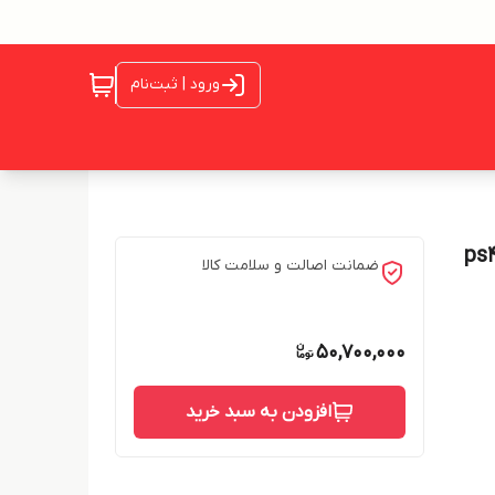
ورود | ثبت‌نام
ن ۴ فت ۵۰۰گیگ .کپی خور کارکرده. در حد نو ps4
ضمانت اصالت و سلامت کالا
50,700,000
افزودن به سبد خرید