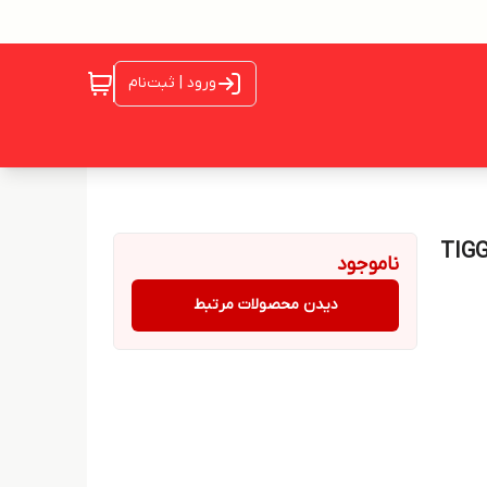
ورود | ثبت‌نام
x33s،530،. چری:TIGGOX33
ناموجود
دیدن محصولات مرتبط