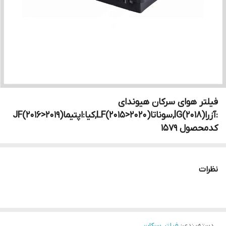
فیلتر هوای سرکان هیوندای
:آزراlG(2018),سوناتاLF(2015>2020),کیا:اپتیماJF(2016>2019)
کدمحصول ۱۵۷۹
نظرات
دسته‌بندی
:
فیلتر سرکان