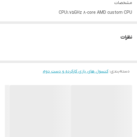
مشخصات
CPU 1.75GHz 8-core AMD custom CPU
Ethernet Gigabit Ethernet
GPU Integrated AMD graphics clocked at 914MHz
نظرات
RAM 8GB GDDR5 RAM
WiFi Wi-Fi A/B/G/N/AC 2.4GHz and 5GHz
اتصال برق برق مستقیم
بلوتوث Bluetooth® 4.0 (LE)
دسته‌بندی
:
کنسول های بازی کارکرده و دست دوم
درایو 4K/HDR Blu-ray drive
دسته بازی کنترلر جدید ایکس باکس – کنترلر ایکس باکس وان – کنترلر
الیت
سازنده Microsoft
صدا Dolby
کابل شارژ دسته