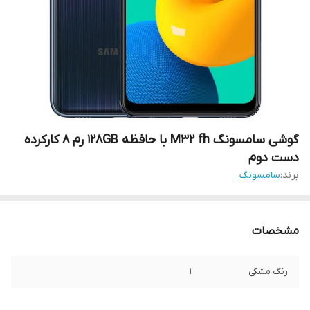
گوشی سامسونگ M32 fh با حافظه 128GB رم 8 کارکرده
دست دوم
برند:
سامسونگ
مشخصات
رنگ مشکی
1