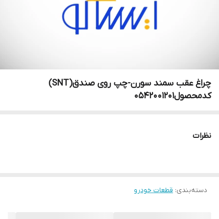
چراغ عقب سمند سورن-چپ روی صندق(SNT)
کدمحصول0542001201
نظرات
دسته‌بندی
:
قطعات خودرو