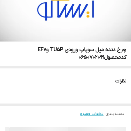
چرخ دنده میل سوپاپ ورودی TU5P وEF7
کدمحصول0650702099
نظرات
دسته‌بندی
:
قطعات خودرو