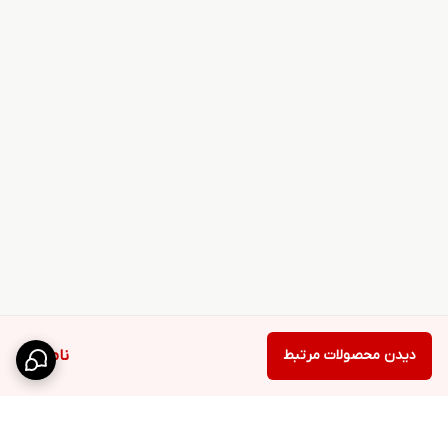
شبکه‌های ارتباطی
۲G
۳G
۴G
شبکه‌های مخابراتی و ارتباطی قابل پشتیبانی
Wi-Fi
بلوتوث
موقعیت نما ( GPS )
BDS
GALILEO
GLONASS
GPS
دیدن محصولات مرتبط
ناموجود
نوع Wi-Fi (ورژن)
Wi-Fi ۸۰۲.۱۱ a/b/g/n/ac, dual-band, Wi-Fi Direct
بلوتوث
۵.۱, A۲DP, LE