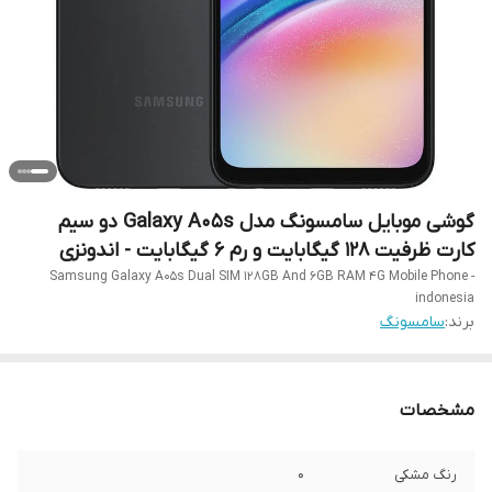
گوشی موبایل سامسونگ مدل Galaxy A05s دو سیم
کارت ظرفیت 128 گیگابایت و رم 6 گیگابایت - اندونزی
Samsung Galaxy A05s Dual SIM 128GB And 6GB RAM 4G Mobile Phone -
indonesia
برند:
سامسونگ
مشخصات
رنگ مشکی
0