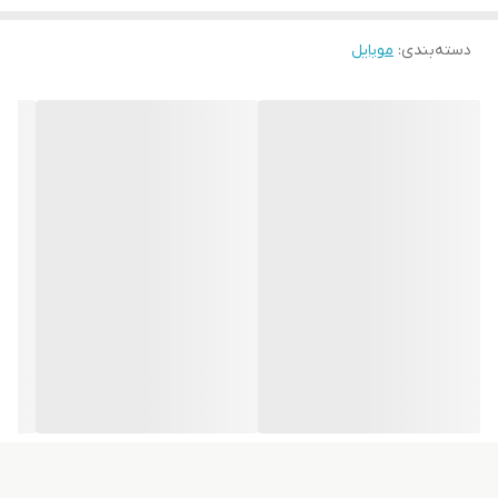
ویژگی‌های خاص
مجهز به حس‌گر اثرانگشت
دسته‌بندی
:
موبایل
مناسب عکاسی
تعداد سیم کارت
یک عدد
زمان معرفی
۲۵ سپتامبر ۲۰۲۳
مدل
Galaxy A۰۵s
امکانات موبایل
شیار مجزا برای کارت حافظه
دسته ‌بندی
‌میان‌رده
پردازنده
تراشه
Qualcomm Snapdragon ۶۸۰ ۴G (۶ nm) Chipset