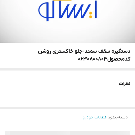
دستگیره سقف سمند-جلو خاکستری روشن
کدمحصول0630800803
نظرات
دسته‌بندی
:
قطعات خودرو