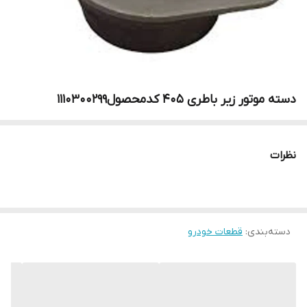
دسته موتور زیر باطری 405 کدمحصول1110300299
نظرات
دسته‌بندی
:
قطعات خودرو