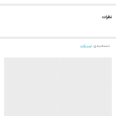
وضعیت
در حد نو
نظرات
اندازهٔ صفحه
۱۴ اینچ تا ۱۶ اینچ
حافظهٔ داخلی
دسته‌بندی
:
لپ تاپ
۵۰۰ گیگابایت
مقدار رم
۸ گیگابایت
سیستم عامل
Windows 10
توضیحات
فروش کلی وتکی انواع لپ تاپ تک هسته ای تا آی سون ✅ مشخصات
فنی لپ‌تاپ DELL latitude e6520 ✅کور آی سون۷ با فرکانس CPU:core
i7 2620M 1.3 gh.z up to 3.4 gh.z 4m ✅ کیبورد 15.6 اینچی با نور سفید