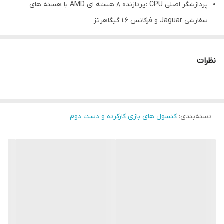
پردازشگر اصلی CPU : پردازنده 8 هسته ای AMD‌ با‌ هسته های
سفارشی Jaguar و فرکانس 1.6 گیگاهرتز
پردازشگر گرافیکی GPU : پردازنده گرافیکی یکپارچه شده AMD با
فرکانس کاری 800 مگاهرتز
نظرات
دسته‌بندی
:
کنسول های بازی کارکرده و دست دوم