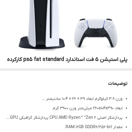
پلی استیشن 5 فت استاندارد ps5 fat standard کارکرده
توضیحات
وزن 3.9 کیلوگرم ابعاد 39 × 26 × 10.4 سانتیمتر ...
ابعاد 260x104x390 میلی‌متر وزن 3900 گرم
پردازشگر اصلی CPU. AMD Ryzen™ “Zen 2. پردازشگر گرافیکی GPU. ...
مقدار RAM. 16GB GDDR6/256-bit.