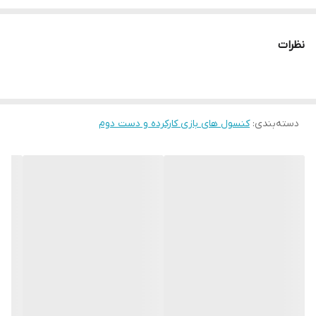
خروجی تصویر HDMI با پشتیبانی از فرمت‌های 4K 120Hz TVs
،HDR. شبکه بی سیم Wi-Fi. ...
نظرات
هارد SSD یک ترا
سایر
مشخصات
سری 2000 ریجن آسیا
دسته‌بندی
:
کنسول های بازی کارکرده و دست دوم