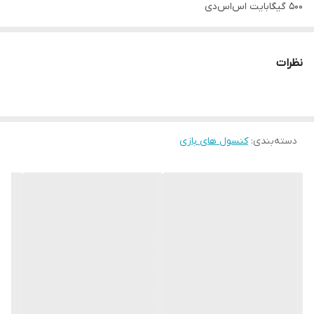
500 گیگابایت اس‌اس‌دی
10 گیگابایت رم GDDR6
فاقد درایو نوری
نظرات
خروجی QHD
حدود 2 کیلوگرم
65 × 151 × 275 میلی‌متر
دسته‌بندی
:
کنسول های بازی
ایکس باکس سری اس مایکروسافت
مشخصات فیزیکی
ابعاد
65 × 151 × 275 میلی‌متر
وزن
1.93 کیلوگرم
رنگ
سفید