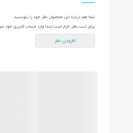
شما هم درباره این محصول نظر خود را بنویسید.
مشخصات Samsung Galaxy Tab A9 Plus
برای ثبت نظر، لازم است ابتدا وارد حساب کاربری خود شو
11.0 اینچ
افزودن نظر
1200x1920 پیکسل
8 مگاپیکسل
سلفی 5 مگاپیکسل
4/8 گیگابایت رم
Snapdragon 695 5G
7040 میلی‌آمپر ساعت
لیتیوم پلیمری
گلکسی تب A9 پلاس سامسونگ
اطلاعات پایه
نام دیگر