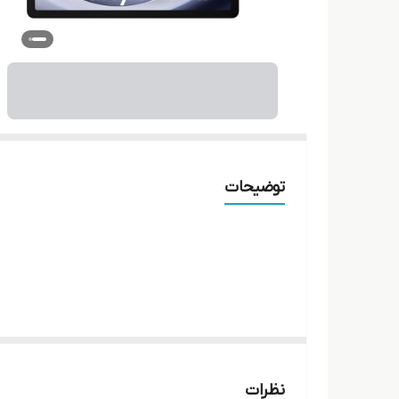
توضیحات
تبلت گلکسی تب A9 پلاس سامسونگ
نظرات