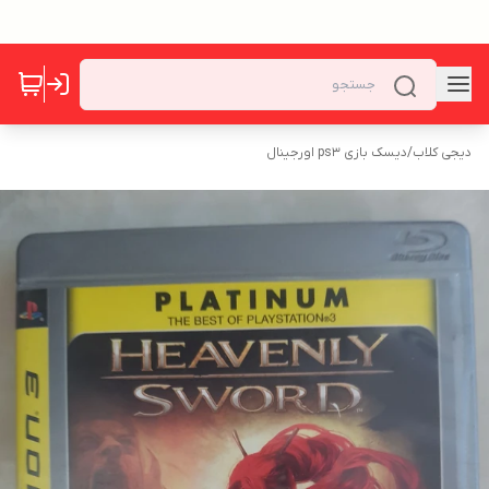
دیجی کلاب
/
دیسک بازی ps3 اورجینال