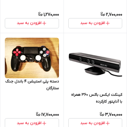
Sony PS4 Dualshock 4 Black
Stock های کپی آکبند
1,270,000
2,700,000
افزودن به سبد
افزودن به سبد
دسته پلی استیشن 4 باندل جنگ
ستارگان
کینکت ایکس باکس ۳۶۰ همراه
با آداپتور کارکرده
17,700,000
3,700,000
افزودن به سبد
افزودن به سبد